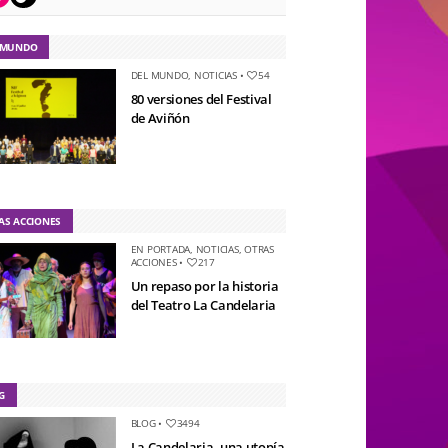
 MUNDO
DEL MUNDO
,
NOTICIAS
•
54
80 versiones del Festival
de Aviñón
AS ACCIONES
EN PORTADA
,
NOTICIAS
,
OTRAS
ACCIONES
•
217
Un repaso por la historia
del Teatro La Candelaria
G
BLOG
•
3494
La Candelaria, una utopía