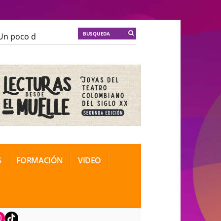
 poco de locura para la cordura
KT :: |
Soma Mnemos
 poco de locura para la cordura
KT :: |
Soma Mnemos
ional de Teatro Rosa
ional de Teatro Rosa
S
FORMACIÓN
VIDEO
book
nstagram
TikTok