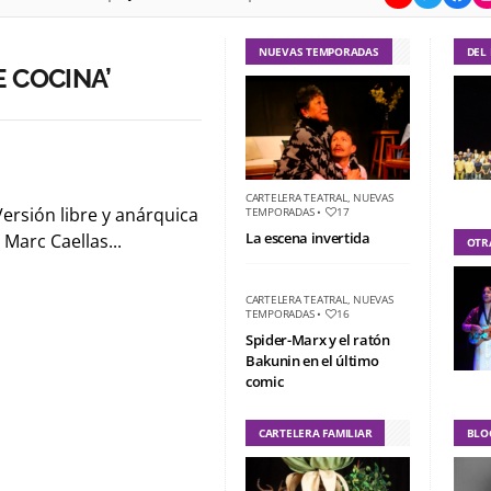
NUEVAS TEMPORADAS
DEL
 COCINA’
CARTELERA TEATRAL
,
NUEVAS
rsión libre y anárquica
TEMPORADAS
•
17
La escena invertida
 Marc Caellas...
OTR
CARTELERA TEATRAL
,
NUEVAS
TEMPORADAS
•
16
Spider-Marx y el ratón
Bakunin en el último
comic
CARTELERA FAMILIAR
BLO