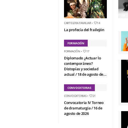
CARTELERA FAMILIAR
•
14
La profecía del frailejón
FORMACIÓN
FORMACIÓN
•
17
Diplomado ¿Actuar lo
contemporáneo?
Distopías y sociedad
actual / 18 de agosto de...
CONVOCATORIAS
CONVOCATORIAS
•
21
Convocatoria IV Torneo
de dramaturgia / 16 de
agosto de 2026