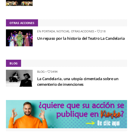
OTRAS ACCIONES
EN PORTADA
,
NOTICIAS
,
OTRAS ACCIONES
•
218
Un repaso por la historia del Teatro La Candelaria
BLOG
BLOG
•
3494
La Candelaria, una utopía cimentada sobre un
cementerio de invenciones