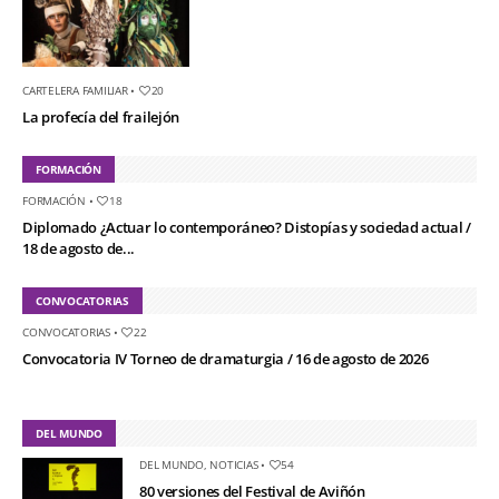
CARTELERA FAMILIAR
•
20
La profecía del frailejón
FORMACIÓN
FORMACIÓN
•
18
Diplomado ¿Actuar lo contemporáneo? Distopías y sociedad actual /
18 de agosto de...
CONVOCATORIAS
CONVOCATORIAS
•
22
Convocatoria IV Torneo de dramaturgia / 16 de agosto de 2026
DEL MUNDO
DEL MUNDO
,
NOTICIAS
•
54
80 versiones del Festival de Aviñón