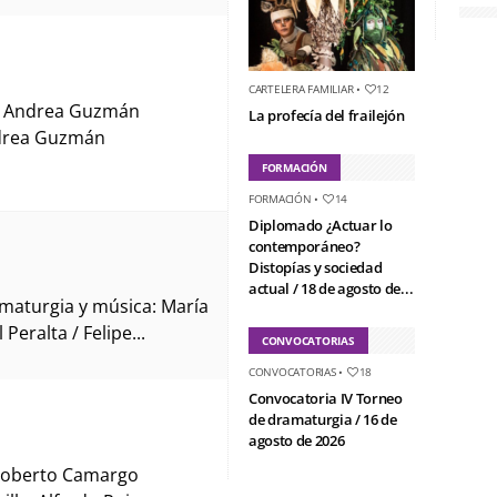
CARTELERA FAMILIAR
•
12
: Andrea Guzmán
La profecía del frailejón
ndrea Guzmán
FORMACIÓN
FORMACIÓN
•
14
Diplomado ¿Actuar lo
contemporáneo?
Distopías y sociedad
actual / 18 de agosto de...
amaturgia y música: María
Peralta / Felipe...
CONVOCATORIAS
CONVOCATORIAS
•
18
Convocatoria IV Torneo
de dramaturgia / 16 de
agosto de 2026
Roberto Camargo