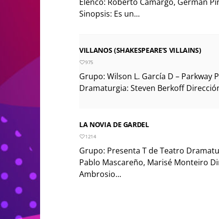
Elenco: Roberto Camargo, Germán Pinil
Sinopsis: Es un...
VILLANOS (SHAKESPEARE’S VILLAINS)
975
Grupo: Wilson L. García D – Parkway 
Dramaturgia: Steven Berkoff Dirección
LA NOVIA DE GARDEL
1214
Grupo: Presenta T de Teatro Dramatur
Pablo Mascareño, Marisé Monteiro Dir
Ambrosio...