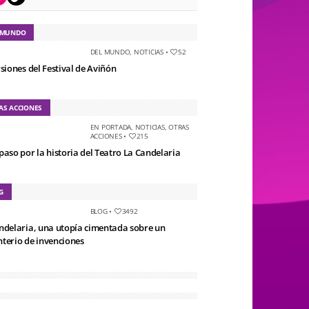
 MUNDO
DEL MUNDO
,
NOTICIAS
•
52
rsiones del Festival de Aviñón
AS ACCIONES
EN PORTADA
,
NOTICIAS
,
OTRAS
ACCIONES
•
215
paso por la historia del Teatro La Candelaria
G
BLOG
•
3492
ndelaria, una utopía cimentada sobre un
terio de invenciones