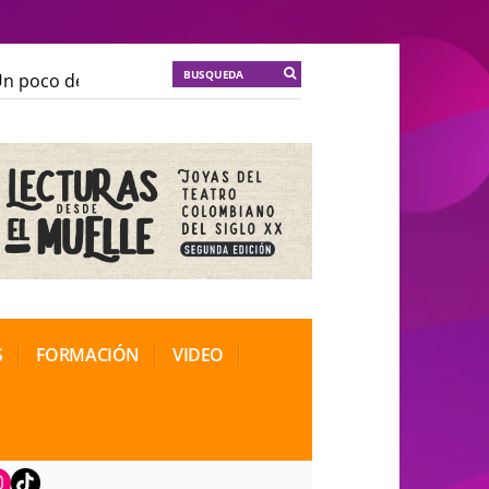
 poco de locura para la cordura
KT :: |
Soma Mnemosi
 poco de locura para la cordura
KT :: |
Soma Mnemosi
onal de Teatro Rosa
onal de Teatro Rosa
S
FORMACIÓN
VIDEO
book
nstagram
TikTok