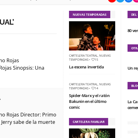
NUEVAS TEMPORADAS
DEL
UAL’
80 ve
OTR
CARTELERA TEATRAL
,
NUEVAS
mo Rojas
TEMPORADAS
•
15
La escena invertida
Rojas Sinopsis: Una
Un re
CARTELERA TEATRAL
,
NUEVAS
BLO
TEMPORADAS
•
14
Spider-Marx y el ratón
Á
Bakunin en el último
La Ca
comic
cemen
mo Rojas Director: Primo
 Jerry sabe de la muerte
CARTELERA FAMILIAR