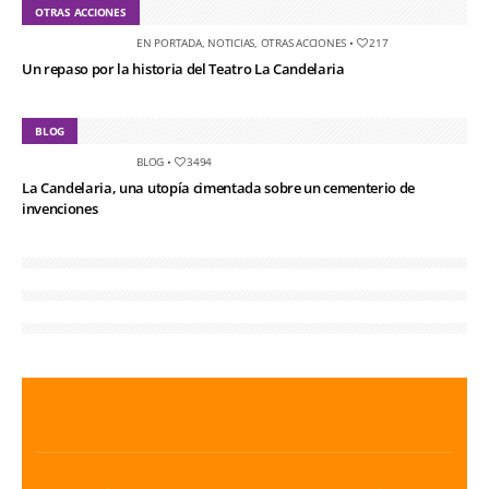
OTRAS ACCIONES
EN PORTADA
,
NOTICIAS
,
OTRAS ACCIONES
•
217
Un repaso por la historia del Teatro La Candelaria
BLOG
BLOG
•
3494
La Candelaria, una utopía cimentada sobre un cementerio de
invenciones