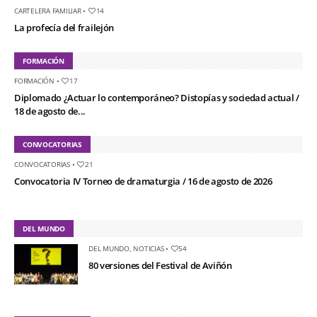
CARTELERA FAMILIAR
•
14
La profecía del frailejón
FORMACIÓN
FORMACIÓN
•
17
Diplomado ¿Actuar lo contemporáneo? Distopías y sociedad actual /
18 de agosto de...
CONVOCATORIAS
CONVOCATORIAS
•
21
Convocatoria IV Torneo de dramaturgia / 16 de agosto de 2026
DEL MUNDO
DEL MUNDO
,
NOTICIAS
•
54
80 versiones del Festival de Aviñón