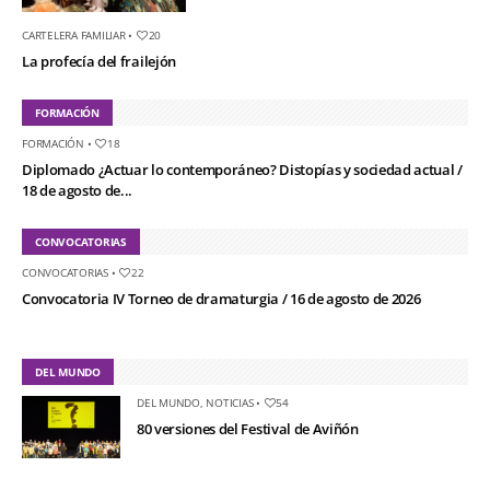
CARTELERA FAMILIAR
•
20
La profecía del frailejón
FORMACIÓN
FORMACIÓN
•
18
Diplomado ¿Actuar lo contemporáneo? Distopías y sociedad actual /
18 de agosto de...
CONVOCATORIAS
CONVOCATORIAS
•
22
Convocatoria IV Torneo de dramaturgia / 16 de agosto de 2026
DEL MUNDO
DEL MUNDO
,
NOTICIAS
•
54
80 versiones del Festival de Aviñón