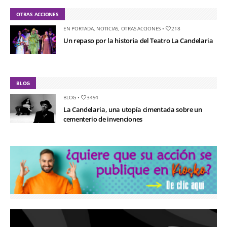
OTRAS ACCIONES
EN PORTADA
,
NOTICIAS
,
OTRAS ACCIONES
•
218
Un repaso por la historia del Teatro La Candelaria
BLOG
BLOG
•
3494
La Candelaria, una utopía cimentada sobre un
cementerio de invenciones