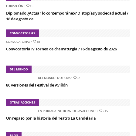
FORMACIÓN
•
15
Diplomado ¿Actuar lo contemporáneo? Distopías y sociedad actual /
18 de agosto de...
CONVOCATORIAS
CONVOCATORIAS
•
18
Convocatoria IV Torneo de dramaturgia / 16 de agosto de 2026
DEL MUNDO
DEL MUNDO
,
NOTICIAS
•
52
80 versiones del Festival de Aviñón
OTRAS ACCIONES
EN PORTADA
,
NOTICIAS
,
OTRAS ACCIONES
•
215
Un repaso por la historia del Teatro La Candelaria
BLOG