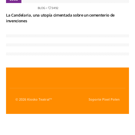
BLOG
•
3492
La Candelaria, una utopía cimentada sobre un cementerio de
invenciones
© 2026 Kiosko Teatral™
Soporte
Pixel Polen