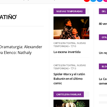
NUEVAS TEMPORADAS
DEL
ATIÑO’
80 ve
OTR
CARTELERA TEATRAL
,
NUEVAS
Dramaturgia: Alexander
TEMPORADAS
•
10
La escena invertida
a Elenco: Nathaly
Un re
CARTELERA TEATRAL
,
NUEVAS
BLO
TEMPORADAS
•
13
Spider-Marx y el ratón
Bakunin en el último
La Ca
comic
cemen
CARTELERA FAMILIAR