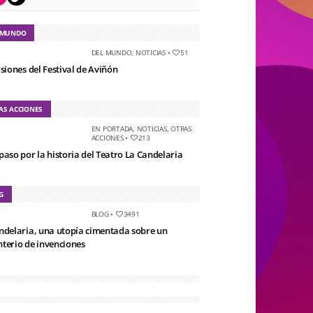
 MUNDO
DEL MUNDO
,
NOTICIAS
•
51
rsiones del Festival de Aviñón
AS ACCIONES
EN PORTADA
,
NOTICIAS
,
OTRAS
ACCIONES
•
213
paso por la historia del Teatro La Candelaria
G
BLOG
•
3491
ndelaria, una utopía cimentada sobre un
terio de invenciones