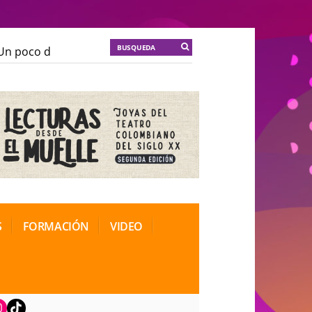
n poco de locura para la cordura
KT :: |
Soma Mnemos
n poco de locura para la cordura
KT :: |
Soma Mnemos
ional de Teatro Rosa
ional de Teatro Rosa
S
FORMACIÓN
VIDEO
book
nstagram
TikTok