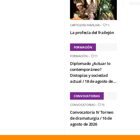
CARTELERA FAMILIAR
•
11
La profecía del frailejón
FORMACIÓN
FORMACIÓN
•
11
Diplomado ¿Actuar lo
contemporáneo?
Distopías y sociedad
actual / 18 de agosto de...
CONVOCATORIAS
CONVOCATORIAS
•
15
Convocatoria IV Torneo
de dramaturgia / 16 de
agosto de 2026