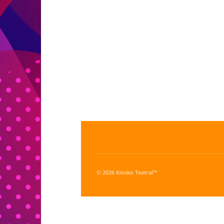
© 2026 Kiosko Teatral™