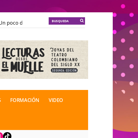
n poco de locura para la cordura
KT :: |
Soma Mnemos
n poco de locura para la cordura
KT :: |
Soma Mnemos
ional de Teatro Rosa
ional de Teatro Rosa
S
FORMACIÓN
VIDEO
book
nstagram
TikTok