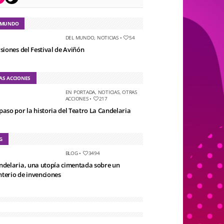
 MUNDO
DEL MUNDO
,
NOTICIAS
•
54
rsiones del Festival de Aviñón
AS ACCIONES
EN PORTADA
,
NOTICIAS
,
OTRAS
ACCIONES
•
217
paso por la historia del Teatro La Candelaria
G
BLOG
•
3494
ndelaria, una utopía cimentada sobre un
terio de invenciones