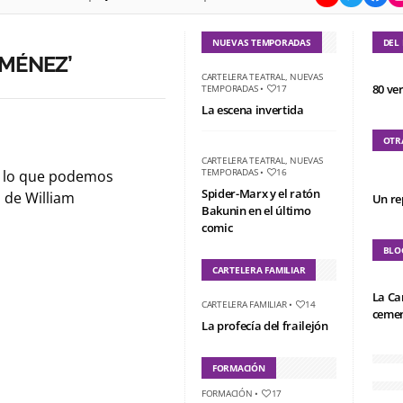
NUEVAS TEMPORADAS
DEL
IMÉNEZ’
CARTELERA TEATRAL
,
NUEVAS
80 ve
TEMPORADAS
•
17
La escena invertida
OTR
CARTELERA TEATRAL
,
NUEVAS
TEMPORADAS
•
16
 lo que podemos
Spider-Marx y el ratón
 de William
Un re
Bakunin en el último
comic
BLO
CARTELERA FAMILIAR
La Ca
CARTELERA FAMILIAR
•
14
cemen
La profecía del frailejón
FORMACIÓN
FORMACIÓN
•
17