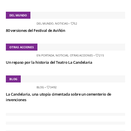
DEL MUNDO
DEL MUNDO
,
NOTICIAS
•
52
80 versiones del Festival de Aviñón
OTRAS ACCIONES
EN PORTADA
,
NOTICIAS
,
OTRAS ACCIONES
•
215
Un repaso por la historia del Teatro La Candelaria
BLOG
BLOG
•
3492
La Candelaria, una utopía cimentada sobre un cementerio de
invenciones