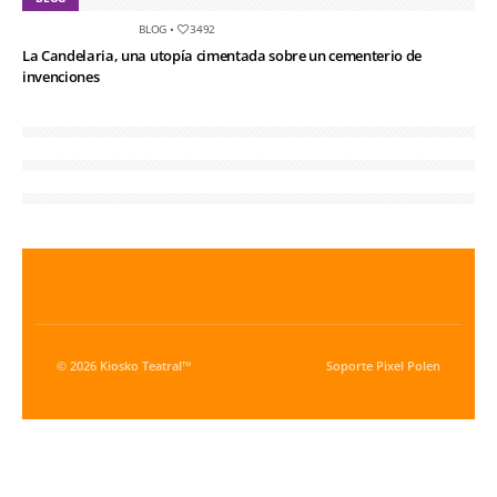
BLOG
•
3492
La Candelaria, una utopía cimentada sobre un cementerio de
invenciones
© 2026 Kiosko Teatral™
Soporte
Pixel Polen