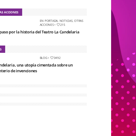
AS ACCIONES
EN PORTADA
,
NOTICIAS
,
OTRAS
ACCIONES
•
215
paso por la historia del Teatro La Candelaria
G
BLOG
•
3492
ndelaria, una utopía cimentada sobre un
terio de invenciones