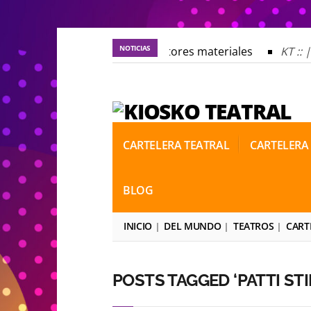
NOTICIAS
KT :: |
Los autores materiales
KT :: |
KT :: |
Los autores materiales
KT :: |
KT :: |
Convocatoria IV Torneo de dramatu
KT :: |
Convocatoria IV Torneo de dramatu
CARTELERA TEATRAL
CARTELERA
BLOG
INICIO
DEL MUNDO
TEATROS
CART
POSTS TAGGED ‘PATTI STI