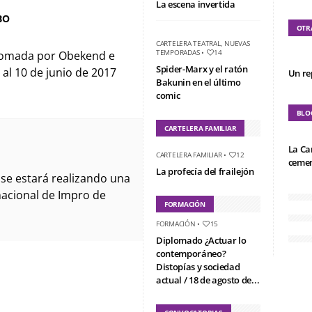
La escena invertida
BO
OTR
CARTELERA TEATRAL
,
NUEVAS
TEMPORADAS
•
14
s tomada por Obekend e
Spider-Marx y el ratón
al 10 de junio de 2017
Un re
Bakunin en el último
comic
BLO
CARTELERA FAMILIAR
La Ca
CARTELERA FAMILIAR
•
12
cemen
La profecía del frailejón
 se estará realizando una
nacional de Impro de
FORMACIÓN
FORMACIÓN
•
15
Diplomado ¿Actuar lo
contemporáneo?
Distopías y sociedad
actual / 18 de agosto de...