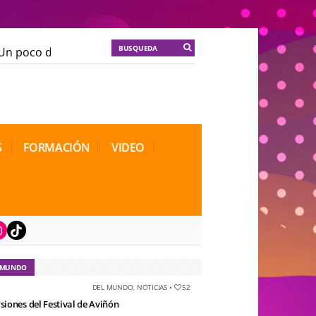
n poco de locura para la cordura
KT :: |
Soma Mnemos
n poco de locura para la cordura
KT :: |
Soma Mnemos
cional de Teatro Rosa
cional de Teatro Rosa
S
FORMACIÓN
VIDEO
book
nstagram
TikTok
 MUNDO
DEL MUNDO
,
NOTICIAS
•
52
rsiones del Festival de Aviñón