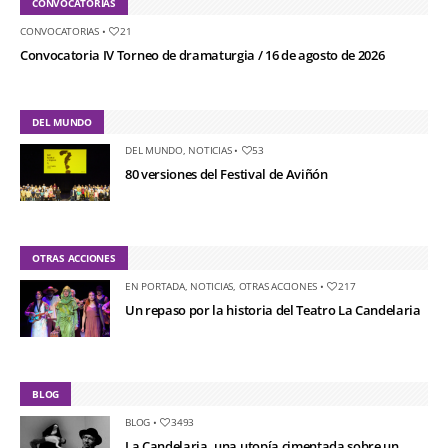
CONVOCATORIAS
CONVOCATORIAS
•
21
Convocatoria IV Torneo de dramaturgia / 16 de agosto de 2026
DEL MUNDO
DEL MUNDO
,
NOTICIAS
•
53
80 versiones del Festival de Aviñón
OTRAS ACCIONES
EN PORTADA
,
NOTICIAS
,
OTRAS ACCIONES
•
217
Un repaso por la historia del Teatro La Candelaria
BLOG
BLOG
•
3493
La Candelaria, una utopía cimentada sobre un