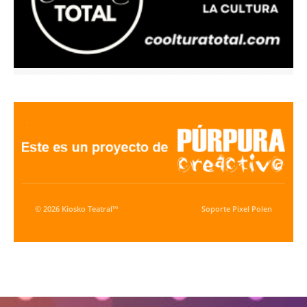
© 2026 Kiosko Teatral™
Soporte
Pixel Polen