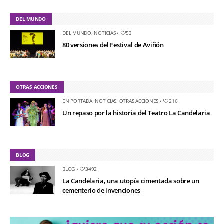
DEL MUNDO
DEL MUNDO
,
NOTICIAS
•
53
80 versiones del Festival de Aviñón
OTRAS ACCIONES
EN PORTADA
,
NOTICIAS
,
OTRAS ACCIONES
•
216
Un repaso por la historia del Teatro La Candelaria
BLOG
BLOG
•
3492
La Candelaria, una utopía cimentada sobre un
cementerio de invenciones