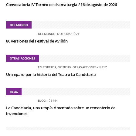
Convocatoria IV Torneo de dramaturgia / 16 de agosto de 2026
DEL MUNDO
DEL MUNDO
,
NOTICIAS
•
54
80 versiones del Festival de Aviñón
OTRAS ACCIONES
EN PORTADA
,
NOTICIAS
,
OTRAS ACCIONES
•
217
Un repaso por la historia del Teatro La Candelaria
BLOG
BLOG
•
3494
La Candelaria, una utopía cimentada sobre un cementerio de
invenciones