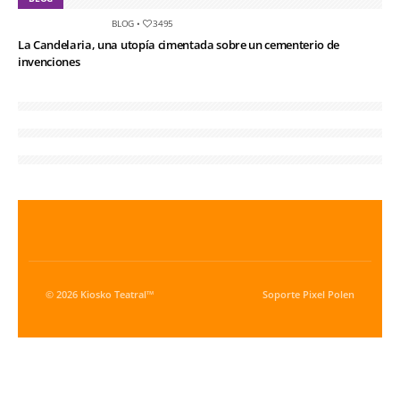
BLOG
•
3495
La Candelaria, una utopía cimentada sobre un cementerio de
invenciones
© 2026 Kiosko Teatral™
Soporte
Pixel Polen