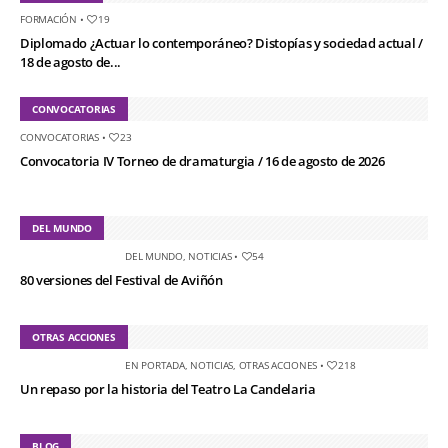
FORMACIÓN
•
19
Diplomado ¿Actuar lo contemporáneo? Distopías y sociedad actual /
18 de agosto de...
CONVOCATORIAS
CONVOCATORIAS
•
23
Convocatoria IV Torneo de dramaturgia / 16 de agosto de 2026
DEL MUNDO
DEL MUNDO
,
NOTICIAS
•
54
80 versiones del Festival de Aviñón
OTRAS ACCIONES
EN PORTADA
,
NOTICIAS
,
OTRAS ACCIONES
•
218
Un repaso por la historia del Teatro La Candelaria
BLOG