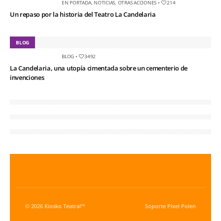
EN PORTADA
,
NOTICIAS
,
OTRAS ACCIONES
•
214
Un repaso por la historia del Teatro La Candelaria
BLOG
BLOG
•
3492
La Candelaria, una utopía cimentada sobre un cementerio de
invenciones
© 2026 Kiosko Teatral™
Soporte
Pixel Polen