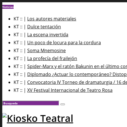
Noticias
KT :: |
Los autores materiales
KT :: |
Dulce tentación
KT :: |
La escena invertida
KT :: |
Un poco de locura para la cordura
KT :: |
Soma Mnemosine
KT :: |
La profecía del frailejón
KT :: |
Spider-Marx y el ratón Bakunin en el último co
KT :: |
Diplomado ¿Actuar lo contemporáneo? Distopía
KT :: |
Convocatoria IV Torneo de dramaturgia / 16 d
KT :: |
XV Festival Internacional de Teatro Rosa