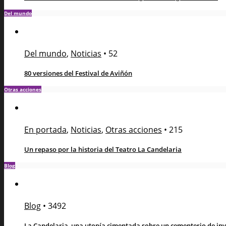
Del mundo
Del mundo
,
Noticias
•
52
80 versiones del Festival de Aviñón
Otras acciones
En portada
,
Noticias
,
Otras acciones
•
215
Un repaso por la historia del Teatro La Candelaria
Blog
Blog
•
3492
La Candelaria, una utopía cimentada sobre un cementerio de in