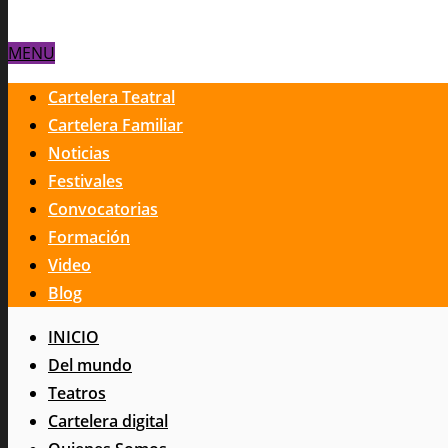
MENU
Cartelera Teatral
Cartelera Familiar
Noticias
Festivales
Convocatorias
Formación
Video
Blog
INICIO
Del mundo
Teatros
Cartelera digital