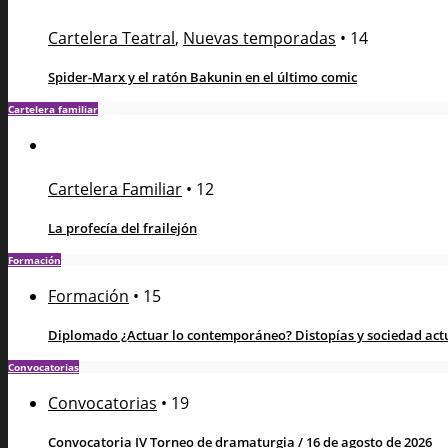
Cartelera Teatral
,
Nuevas temporadas
•
14
Spider-Marx y el ratón Bakunin en el último comic
Cartelera familiar
Cartelera Familiar
•
12
La profecía del frailejón
Formación
Formación
•
15
Diplomado ¿Actuar lo contemporáneo? Distopías y sociedad actua
Convocatorias
Convocatorias
•
19
Convocatoria IV Torneo de dramaturgia / 16 de agosto de 2026