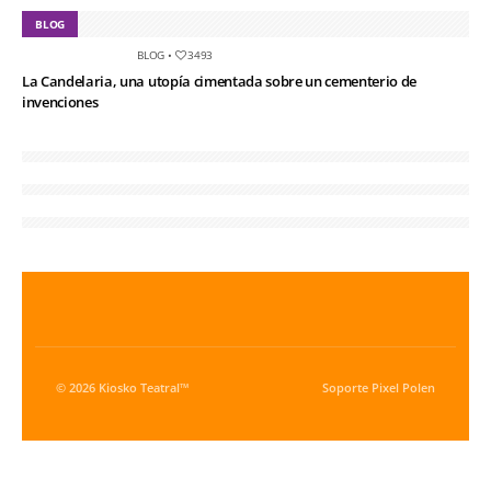
BLOG
BLOG
•
3493
La Candelaria, una utopía cimentada sobre un cementerio de
invenciones
© 2026 Kiosko Teatral™
Soporte
Pixel Polen