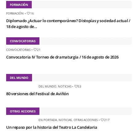
FORMACIÓN
FORMACIÓN
•
16
Diplomado ¿Actuar lo contemporáneo? Distopías y sociedad actual /
18 de agosto de...
CONVOCATORIAS
CONVOCATORIAS
•
21
Convocatoria IV Torneo de dramaturgia / 16 de agosto de 2026
DEL MUNDO
DEL MUNDO
,
NOTICIAS
•
53
80 versiones del Festival de Aviñón
OTRAS ACCIONES
EN PORTADA
,
NOTICIAS
,
OTRAS ACCIONES
•
217
Un repaso por la historia del Teatro La Candelaria