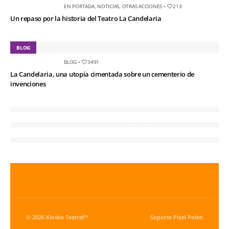
EN PORTADA
,
NOTICIAS
,
OTRAS ACCIONES
•
213
Un repaso por la historia del Teatro La Candelaria
BLOG
BLOG
•
3491
La Candelaria, una utopía cimentada sobre un cementerio de
invenciones
© 2026 Kiosko Teatral™
Soporte
Pixel Polen