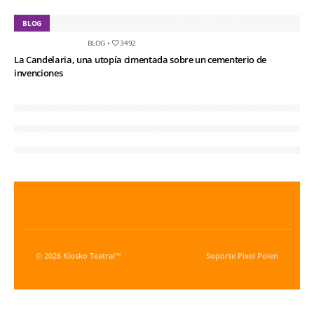
BLOG
BLOG
•
3492
La Candelaria, una utopía cimentada sobre un cementerio de
invenciones
© 2026 Kiosko Teatral™
Soporte
Pixel Polen