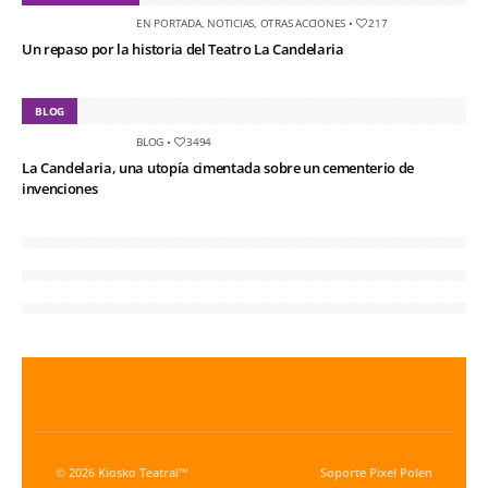
EN PORTADA
,
NOTICIAS
,
OTRAS ACCIONES
•
217
Un repaso por la historia del Teatro La Candelaria
BLOG
BLOG
•
3494
La Candelaria, una utopía cimentada sobre un cementerio de
invenciones
© 2026 Kiosko Teatral™
Soporte
Pixel Polen