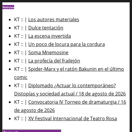
Noticias
KT :: |
Los autores materiales
KT :: |
Dulce tentación
KT :: |
La escena invertida
KT :: |
Un poco de locura para la cordura
KT :: |
Soma Mnemosine
KT :: |
La profecía del frailejón
KT :: |
Spider-Marx y el ratón Bakunin en el último
comic
KT :: |
Diplomado ¿Actuar lo contemporáneo?
Distopías y sociedad actual / 18 de agosto de 2026
KT :: |
Convocatoria IV Torneo de dramaturgia / 16
de agosto de 2026
KT :: |
XV Festival Internacional de Teatro Rosa