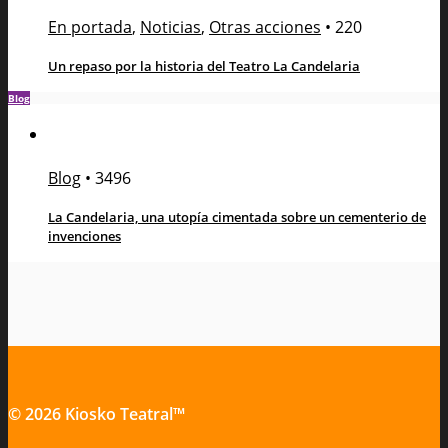
En portada
,
Noticias
,
Otras acciones
•
220
Un repaso por la historia del Teatro La Candelaria
Blog
Blog
•
3496
La Candelaria, una utopía cimentada sobre un cementerio de
invenciones
© 2026 Kiosko Teatral™