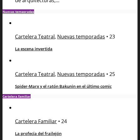
de arquitecturas,...
Nuevas temporadas
Cartelera Teatral
,
Nuevas temporadas
•
23
La escena invertida
Cartelera Teatral
,
Nuevas temporadas
•
25
Spider-Marx y el ratón Bakunin en el último comic
Cartelera familiar
Cartelera Familiar
•
24
La profecía del frailejón