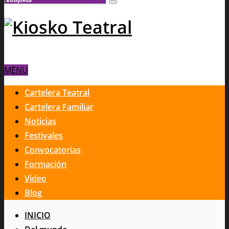
MENU
Cartelera Teatral
Cartelera Familiar
Noticias
Festivales
Convocatorias
Formación
Video
Blog
INICIO