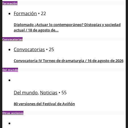
Formación
Formación
•
22
Diplomado ¿Actuar lo contemporáneo? Distopías y sociedad
actual / 18 de agosto de...
Convocatorias
Convocatorias
•
25
Convocatoria IV Torneo de dramaturgia / 16 de agosto de 2026
Del mundo
Del mundo
,
Noticias
•
55
80 versiones del Festival de Aviñón
Otras acciones