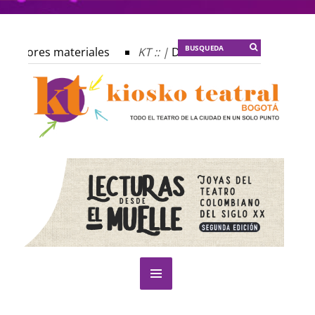
s autores materiales
KT :: |
Dulce tentación
KT :: |
 profecía del frailejón
KT :: |
Spider-Marx y el ratón Bak
plomado ¿Actuar lo contemporáneo? Distopías y sociedad ac
 Festival Internacional de Teatro Rosa