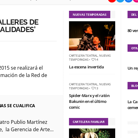
NUEVAS TEMPORADAS
DEL
ALLERES DE
ALIDADES’
80 ve
OTR
CARTELERA TEATRAL
,
NUEVAS
TEMPORADAS
•
14
La escena invertida
15 se realizará el
Un re
rmación de la Red de
CARTELERA TEATRAL
,
NUEVAS
BLO
TEMPORADAS
•
13
Spider-Marx y el ratón
Bakunin en el último
La Ca
AS SE CUALIFICA
comic
cemen
atro Publio Martínez
CARTELERA FAMILIAR
, la Gerencia de Arte...