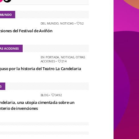
 MUNDO
DEL MUNDO
,
NOTICIAS
•
52
rsiones del Festival de Aviñón
AS ACCIONES
EN PORTADA
,
NOTICIAS
,
OTRAS
ACCIONES
•
214
paso por la historia del Teatro La Candelaria
G
BLOG
•
3492
ndelaria, una utopía cimentada sobre un
terio de invenciones