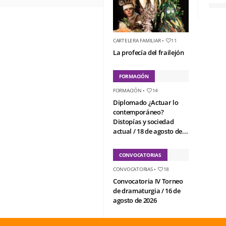
CARTELERA FAMILIAR
•
11
La profecía del frailejón
FORMACIÓN
FORMACIÓN
•
14
Diplomado ¿Actuar lo
contemporáneo?
Distopías y sociedad
actual / 18 de agosto de...
CONVOCATORIAS
CONVOCATORIAS
•
18
Convocatoria IV Torneo
de dramaturgia / 16 de
agosto de 2026