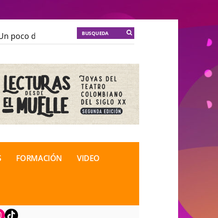
n poco de locura para la cordura
KT :: |
Soma Mnemos
n poco de locura para la cordura
KT :: |
Soma Mnemos
ional de Teatro Rosa
ional de Teatro Rosa
S
FORMACIÓN
VIDEO
book
nstagram
TikTok