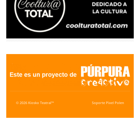
© 2026 Kiosko Teatral™
Soporte
Pixel Polen