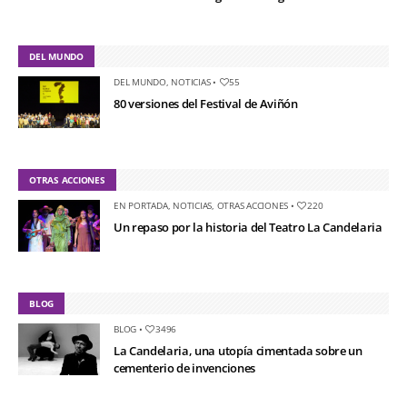
DEL MUNDO
DEL MUNDO
,
NOTICIAS
•
55
80 versiones del Festival de Aviñón
OTRAS ACCIONES
EN PORTADA
,
NOTICIAS
,
OTRAS ACCIONES
•
220
Un repaso por la historia del Teatro La Candelaria
BLOG
BLOG
•
3496
La Candelaria, una utopía cimentada sobre un
cementerio de invenciones