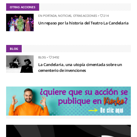
OTRAS ACCIONES
EN PORTADA
,
NOTICIAS
,
OTRAS ACCIONES
•
214
Un repaso por la historia del Teatro La Candelaria
BLOG
BLOG
•
3492
La Candelaria, una utopía cimentada sobre un
cementerio de invenciones