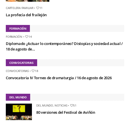
CARTELERA FAMILIAR
•
11
La profecía del frailejón
FORMACIÓN
FORMACIÓN
•
14
Diplomado ¿Actuar lo contemporáneo? Distopías y sociedad actual /
18 de agosto de...
CONVOCATORIAS
CONVOCATORIAS
•
18
Convocatoria IV Torneo de dramaturgia / 16 de agosto de 2026
DEL MUNDO
DEL MUNDO
,
NOTICIAS
•
51
80 versiones del Festival de Aviñón