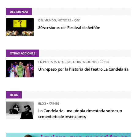
DEL MUNDO
DEL MUNDO
,
NOTICIAS
•
51
80 versiones del Festival de Aviñón
OTRAS ACCIONES
EN PORTADA
,
NOTICIAS
,
OTRAS ACCIONES
•
214
Un repaso por la historia del Teatro La Candelaria
BLOG
BLOG
•
3492
La Candelaria, una utopía cimentada sobre un
cementerio de invenciones