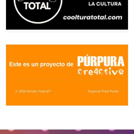
© 2026 Kiosko Teatral™
Soporte
Pixel Polen