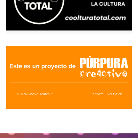
© 2026 Kiosko Teatral™
Soporte
Pixel Polen