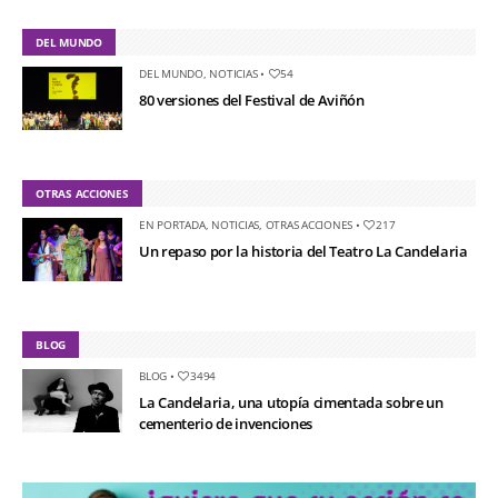
DEL MUNDO
DEL MUNDO
,
NOTICIAS
•
54
80 versiones del Festival de Aviñón
OTRAS ACCIONES
EN PORTADA
,
NOTICIAS
,
OTRAS ACCIONES
•
217
Un repaso por la historia del Teatro La Candelaria
BLOG
BLOG
•
3494
La Candelaria, una utopía cimentada sobre un
cementerio de invenciones