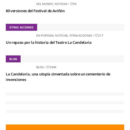
DEL MUNDO
,
NOTICIAS
•
54
80 versiones del Festival de Aviñón
OTRAS ACCIONES
EN PORTADA
,
NOTICIAS
,
OTRAS ACCIONES
•
217
Un repaso por la historia del Teatro La Candelaria
BLOG
BLOG
•
3494
La Candelaria, una utopía cimentada sobre un cementerio de
invenciones