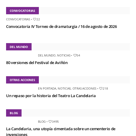
CONVOCATORIAS
CONVOCATORIAS
•
22
Convocatoria IV Torneo de dramaturgia / 16 de agosto de 2026
DEL MUNDO
DEL MUNDO
,
NOTICIAS
•
54
80 versiones del Festival de Aviñón
OTRAS ACCIONES
EN PORTADA
,
NOTICIAS
,
OTRAS ACCIONES
•
218
Un repaso por la historia del Teatro La Candelaria
BLOG
BLOG
•
3495
La Candelaria, una utopía cimentada sobre un cementerio de
invenciones