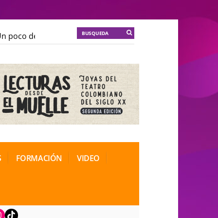
poco de locura para la cordura
KT :: |
Soma Mnemosi
poco de locura para la cordura
KT :: |
Soma Mnemosi
onal de Teatro Rosa
onal de Teatro Rosa
S
FORMACIÓN
VIDEO
book
nstagram
TikTok