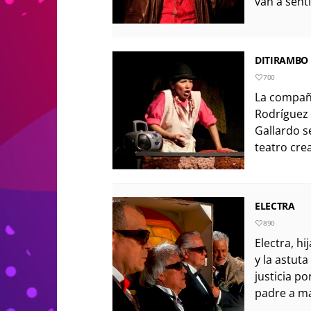
van a sent
DITIRAMBO
700
La compañí
Rodríguez 
Gallardo s
teatro crea
ELECTRA
890
Electra, h
y la astut
justicia po
padre a ma