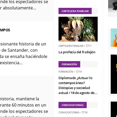
nde los espectadores se
ir absolutamente...
CARTELERA FAMILIAR
AMPOS
esionante historia de un
CARTELERA FAMILIAR
•
11
 de Santander, con
La profecía del frailejón
ida se ensaña haciéndole
xistencia...
FORMACIÓN
FORMACIÓN
•
14
Diplomado ¿Actuar lo
contemporáneo?
Distopías y sociedad
actual / 18 de agosto de...
historia, mantiene la
rante 60 minutos en un
CONVOCATORIAS
nde los espectadores se
CONVOCATORIAS
•
18