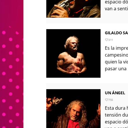
espacio dó
van a sent
GILALDO S
311
Es la impr
campesino
quien la v
pasar una e
UN ÁNGEL
755
Esta dura 
tensión du
espacio dó