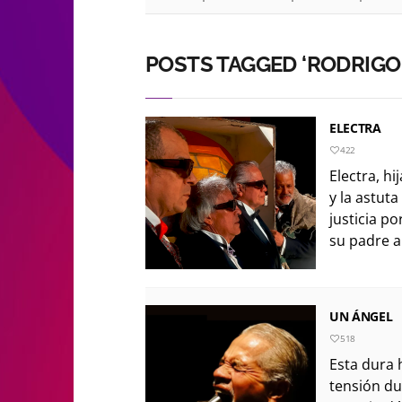
POSTS TAGGED ‘RODRIGO
ELECTRA
422
Electra, h
y la astut
justicia po
su padre a
UN ÁNGEL
518
Esta dura 
tensión du