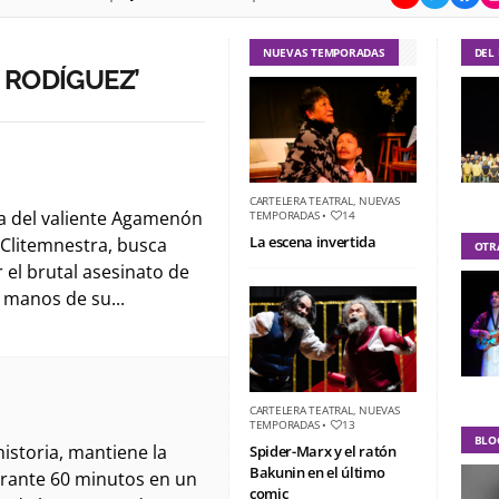
NUEVAS TEMPORADAS
DEL
 RODÍGUEZ’
CARTELERA TEATRAL
,
NUEVAS
ija del valiente Agamenón
TEMPORADAS
•
14
La escena invertida
a Clitemnestra, busca
OTR
r el brutal asesinato de
 manos de su...
CARTELERA TEATRAL
,
NUEVAS
TEMPORADAS
•
13
BLO
historia, mantiene la
Spider-Marx y el ratón
Bakunin en el último
rante 60 minutos en un
comic