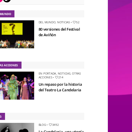
 MUNDO
DEL MUNDO
,
NOTICIAS
•
52
80 versiones del Festival
de Aviñón
AS ACCIONES
EN PORTADA
,
NOTICIAS
,
OTRAS
ACCIONES
•
214
Un repaso por la historia
del Teatro La Candelaria
G
BLOG
•
3492
La Candelaria, una utopía