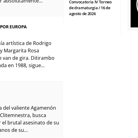
ir absolutamente...
Convocatoria IV Torneo
de dramaturgia / 16 de
agosto de 2026
 POR EUROPA
a artística de Rodrigo
y Margarita Rosa
e van de gira. Ditirambo
da en 1988, sigue...
ija del valiente Agamenón
a Clitemnestra, busca
r el brutal asesinato de su
nos de su...