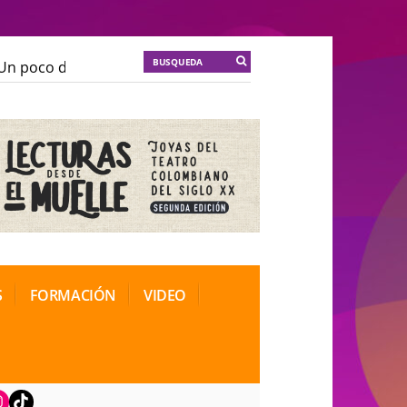
n poco de locura para la cordura
KT :: |
Soma Mnemos
n poco de locura para la cordura
KT :: |
Soma Mnemos
ional de Teatro Rosa
ional de Teatro Rosa
S
FORMACIÓN
VIDEO
book
nstagram
TikTok