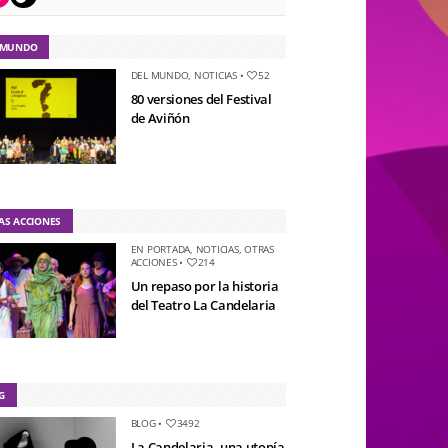
 MUNDO
DEL MUNDO
,
NOTICIAS
•
52
80 versiones del Festival
de Aviñón
AS ACCIONES
EN PORTADA
,
NOTICIAS
,
OTRAS
ACCIONES
•
214
Un repaso por la historia
del Teatro La Candelaria
G
BLOG
•
3492
La Candelaria, una utopía