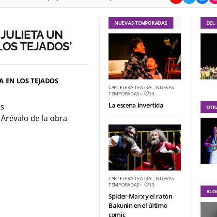
NUEVAS TEMPORADAS
DEL
JULIETA UN
LOS TEJADOS’
A EN LOS TEJADOS
CARTELERA TEATRAL
,
NUEVAS
TEMPORADAS
•
14
La escena invertida
es
OTR
Arévalo de la obra
CARTELERA TEATRAL
,
NUEVAS
TEMPORADAS
•
13
BLO
Spider-Marx y el ratón
Bakunin en el último
comic