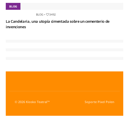
BLOG
BLOG
•
3492
La Candelaria, una utopía cimentada sobre un cementerio de
invenciones
© 2026 Kiosko Teatral™
Soporte
Pixel Polen