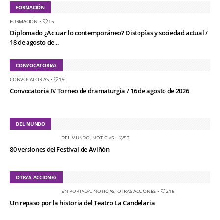
FORMACIÓN
FORMACIÓN
•
15
Diplomado ¿Actuar lo contemporáneo? Distopías y sociedad actual /
18 de agosto de...
CONVOCATORIAS
CONVOCATORIAS
•
19
Convocatoria IV Torneo de dramaturgia / 16 de agosto de 2026
DEL MUNDO
DEL MUNDO
,
NOTICIAS
•
53
80 versiones del Festival de Aviñón
OTRAS ACCIONES
EN PORTADA
,
NOTICIAS
,
OTRAS ACCIONES
•
215
Un repaso por la historia del Teatro La Candelaria