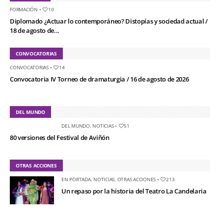
FORMACIÓN
•
10
Diplomado ¿Actuar lo contemporáneo? Distopías y sociedad actual /
18 de agosto de...
CONVOCATORIAS
CONVOCATORIAS
•
14
Convocatoria IV Torneo de dramaturgia / 16 de agosto de 2026
DEL MUNDO
DEL MUNDO
,
NOTICIAS
•
51
80 versiones del Festival de Aviñón
OTRAS ACCIONES
EN PORTADA
,
NOTICIAS
,
OTRAS ACCIONES
•
213
Un repaso por la historia del Teatro La Candelaria