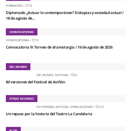
FORMACIÓN
•
15
Diplomado ¿Actuar lo contemporáneo? Distopías y sociedad actual /
18 de agosto de...
CONVOCATORIAS
CONVOCATORIAS
•
19
Convocatoria IV Torneo de dramaturgia / 16 de agosto de 2026
DEL MUNDO
DEL MUNDO
,
NOTICIAS
•
52
80 versiones del Festival de Aviñón
OTRAS ACCIONES
EN PORTADA
,
NOTICIAS
,
OTRAS ACCIONES
•
215
Un repaso por la historia del Teatro La Candelaria
BLOG