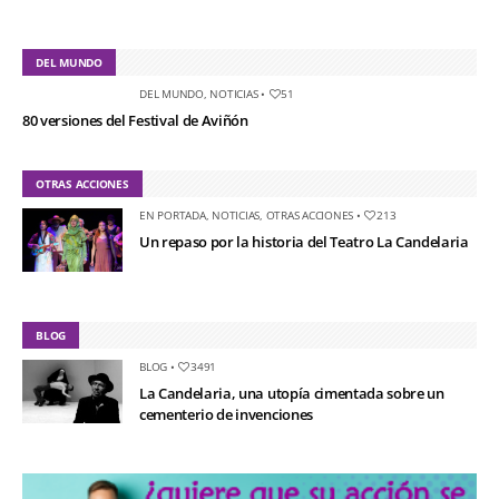
DEL MUNDO
DEL MUNDO
,
NOTICIAS
•
51
80 versiones del Festival de Aviñón
OTRAS ACCIONES
EN PORTADA
,
NOTICIAS
,
OTRAS ACCIONES
•
213
Un repaso por la historia del Teatro La Candelaria
BLOG
BLOG
•
3491
La Candelaria, una utopía cimentada sobre un
cementerio de invenciones