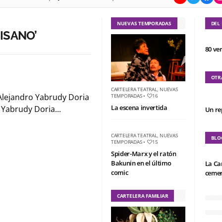
NUEVAS TEMPORADAS
DEL
ISANO’
80 ve
OTR
CARTELERA TEATRAL
,
NUEVAS
Alejandro Yabrudy Doria
TEMPORADAS
•
16
La escena invertida
 Yabrudy Doria...
Un re
CARTELERA TEATRAL
,
NUEVAS
BLO
TEMPORADAS
•
15
Spider-Marx y el ratón
Bakunin en el último
La Ca
comic
cemen
CARTELERA FAMILIAR