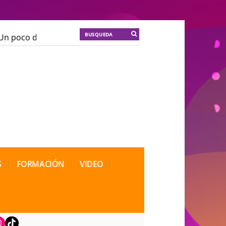
n poco de locura para la cordura
KT :: |
Soma Mnemos
n poco de locura para la cordura
KT :: |
Soma Mnemos
ional de Teatro Rosa
ional de Teatro Rosa
S
FORMACIÓN
VIDEO
book
nstagram
TikTok