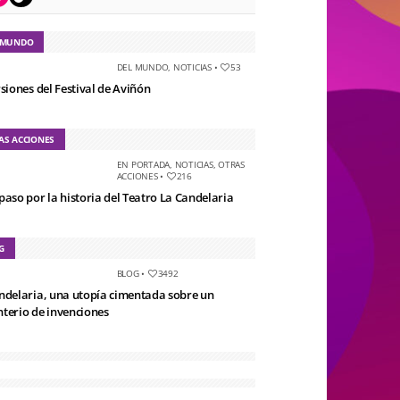
 MUNDO
DEL MUNDO
,
NOTICIAS
•
53
rsiones del Festival de Aviñón
AS ACCIONES
EN PORTADA
,
NOTICIAS
,
OTRAS
ACCIONES
•
216
paso por la historia del Teatro La Candelaria
G
BLOG
•
3492
ndelaria, una utopía cimentada sobre un
terio de invenciones