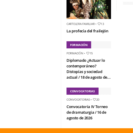
CARTELERA FAMILIAR
•
13
La profecía del frailejón
FORMACIÓN
FORMACIÓN
•
15
Diplomado ¿Actuar lo
contemporáneo?
Distopías y sociedad
actual / 18 de agosto de...
CONVOCATORIAS
CONVOCATORIAS
•
20
Convocatoria IV Torneo
de dramaturgia / 16 de
agosto de 2026