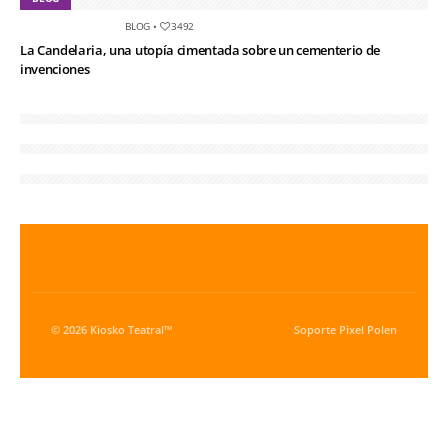
BLOG
•
3492
La Candelaria, una utopía cimentada sobre un cementerio de
invenciones
© 2026 Kiosko Teatral™
Soporte
Pixel Polen