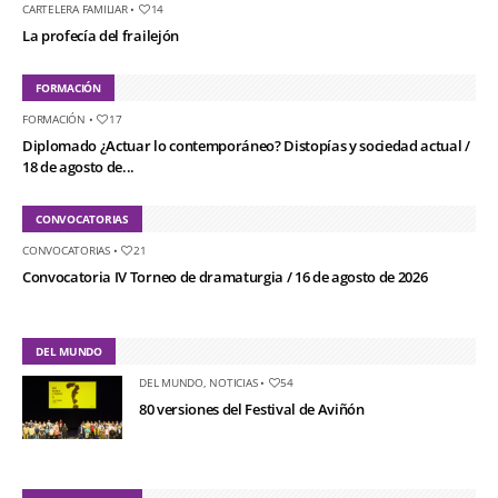
CARTELERA FAMILIAR
•
14
La profecía del frailejón
FORMACIÓN
FORMACIÓN
•
17
Diplomado ¿Actuar lo contemporáneo? Distopías y sociedad actual /
18 de agosto de...
CONVOCATORIAS
CONVOCATORIAS
•
21
Convocatoria IV Torneo de dramaturgia / 16 de agosto de 2026
DEL MUNDO
DEL MUNDO
,
NOTICIAS
•
54
80 versiones del Festival de Aviñón