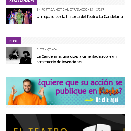
OTRAS ACCIONES
EN PORTADA
,
NOTICIAS
,
OTRAS ACCIONES
•
217
Un repaso por la historia del Teatro La Candelaria
BLOG
BLOG
•
3494
La Candelaria, una utopía cimentada sobre un
cementerio de invenciones