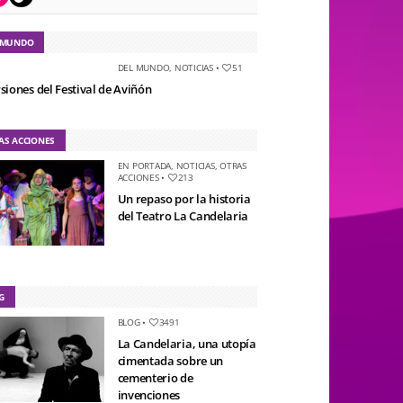
 MUNDO
DEL MUNDO
,
NOTICIAS
•
51
rsiones del Festival de Aviñón
AS ACCIONES
EN PORTADA
,
NOTICIAS
,
OTRAS
ACCIONES
•
213
Un repaso por la historia
del Teatro La Candelaria
G
BLOG
•
3491
La Candelaria, una utopía
cimentada sobre un
cementerio de
invenciones