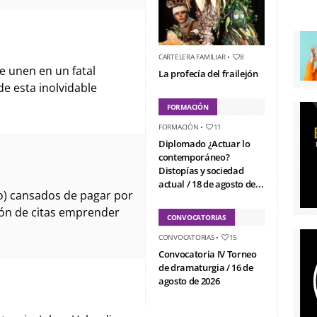
CARTELERA FAMILIAR
•
8
 unen en un fatal
La profecía del frailejón
e esta inolvidable
FORMACIÓN
FORMACIÓN
•
11
Diplomado ¿Actuar lo
contemporáneo?
Distopías y sociedad
actual / 18 de agosto de...
do) cansados de pagar por
ión de citas emprender
CONVOCATORIAS
CONVOCATORIAS
•
15
Convocatoria IV Torneo
de dramaturgia / 16 de
agosto de 2026