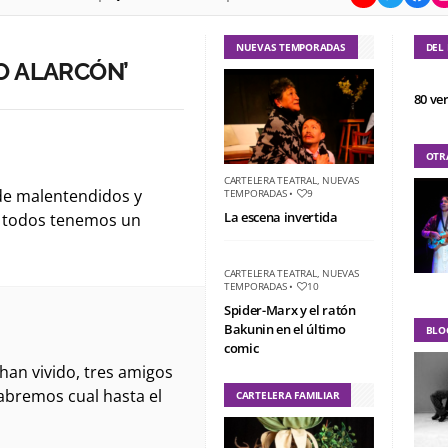
NUEVAS TEMPORADAS
DEL
O ALARCÓN’
80 ve
OTR
CARTELERA TEATRAL
,
NUEVAS
de malentendidos y
TEMPORADAS
•
9
La escena invertida
ue todos tenemos un
CARTELERA TEATRAL
,
NUEVAS
TEMPORADAS
•
10
Spider-Marx y el ratón
Bakunin en el último
BLO
comic
han vivido, tres amigos
abremos cual hasta el
CARTELERA FAMILIAR