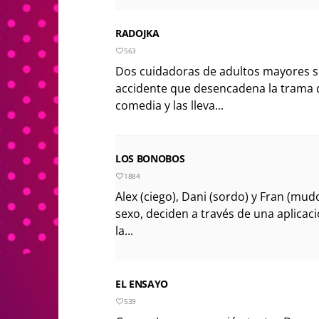
RADOJKA
563
Dos cuidadoras de adultos mayores se
accidente que desencadena la trama d
comedia y las lleva...
LOS BONOBOS
1884
Alex (ciego), Dani (sordo) y Fran (mu
sexo, deciden a través de una aplicac
la...
EL ENSAYO
539