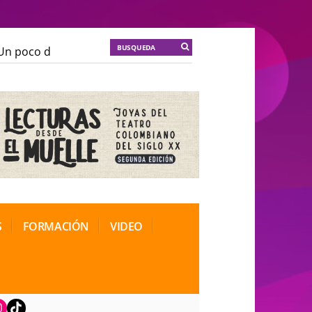
 poco de locura para la cordura
KT :: |
Soma Mnemosi
 poco de locura para la cordura
KT :: |
Soma Mnemosi
ional de Teatro Rosa
ional de Teatro Rosa
S
FORMACIÓN
VIDEO
book
nstagram
TikTok