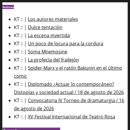
Noticias
KT :: |
Los autores materiales
KT :: |
Dulce tentación
KT :: |
La escena invertida
KT :: |
Un poco de locura para la cordura
KT :: |
Soma Mnemosine
KT :: |
La profecía del frailejón
KT :: |
Spider-Marx y el ratón Bakunin en el último
comic
KT :: |
Diplomado ¿Actuar lo contemporáneo?
Distopías y sociedad actual / 18 de agosto de 2026
KT :: |
Convocatoria IV Torneo de dramaturgia / 16
de agosto de 2026
KT :: |
XV Festival Internacional de Teatro Rosa