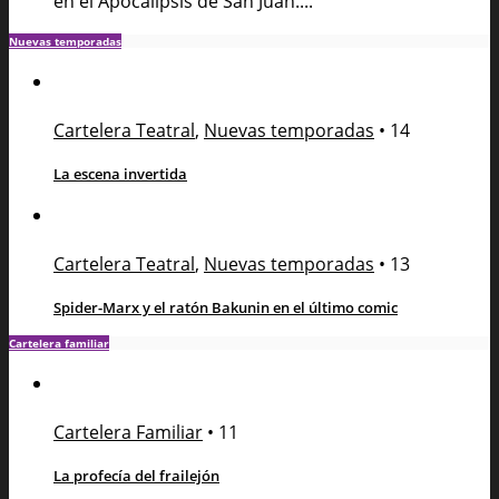
en el Apocalipsis de San Juan....
Nuevas temporadas
Cartelera Teatral
,
Nuevas temporadas
•
14
La escena invertida
Cartelera Teatral
,
Nuevas temporadas
•
13
Spider-Marx y el ratón Bakunin en el último comic
Cartelera familiar
Cartelera Familiar
•
11
La profecía del frailejón