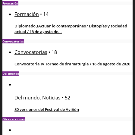
Formación
Formación
•
14
Diplomado ¿Actuar lo contemporáneo? Distopías y sociedad
actual / 18 de agosto de...
Convocatorias
Convocatorias
•
18
Convocatoria IV Torneo de dramaturgia / 16 de agosto de 2026
Del mundo
Del mundo
,
Noticias
•
52
80 versiones del Festival de Aviñón
Otras acciones