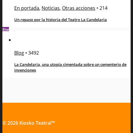
En portada
,
Noticias
,
Otras acciones
•
214
Un repaso por la historia del Teatro La Candelaria
Blog
Blog
•
3492
La Candelaria, una utopía cimentada sobre un cementerio de
invenciones
© 2026 Kiosko Teatral™