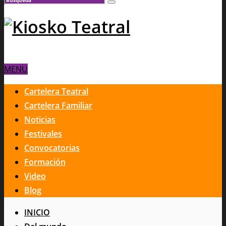
MENU
Cartelera Teatral
Cartelera Familiar
Noticias
Festivales
Convocatorias
Formación
Video
Blog
INICIO