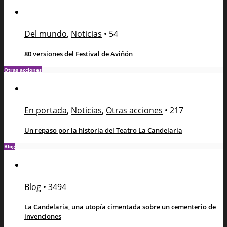
Del mundo
,
Noticias
•
54
80 versiones del Festival de Aviñón
Otras acciones
En portada
,
Noticias
,
Otras acciones
•
217
Un repaso por la historia del Teatro La Candelaria
Blog
Blog
•
3494
La Candelaria, una utopía cimentada sobre un cementerio de
invenciones