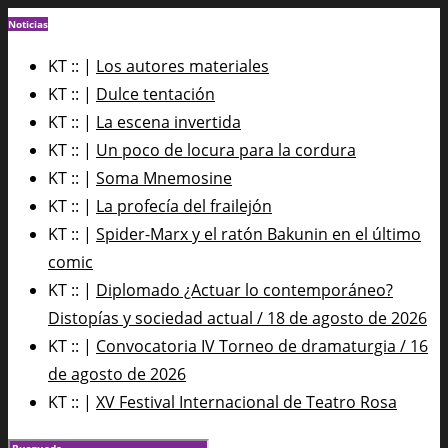
Noticias
KT :: |
Los autores materiales
KT :: |
Dulce tentación
KT :: |
La escena invertida
KT :: |
Un poco de locura para la cordura
KT :: |
Soma Mnemosine
KT :: |
La profecía del frailejón
KT :: |
Spider-Marx y el ratón Bakunin en el último
comic
KT :: |
Diplomado ¿Actuar lo contemporáneo?
Distopías y sociedad actual / 18 de agosto de 2026
KT :: |
Convocatoria IV Torneo de dramaturgia / 16
de agosto de 2026
KT :: |
XV Festival Internacional de Teatro Rosa