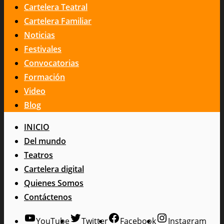
Cartelera Teatral
Cartelera Familiar
Noticias
Festivales
Convocatorias
Formación
Video
Blog
INICIO
Del mundo
Teatros
Cartelera digital
Quienes Somos
Contáctenos
YouTube
Twitter
Facebook
Instagram