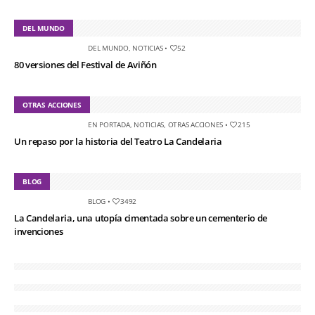
DEL MUNDO
DEL MUNDO
,
NOTICIAS
•
52
80 versiones del Festival de Aviñón
OTRAS ACCIONES
EN PORTADA
,
NOTICIAS
,
OTRAS ACCIONES
•
215
Un repaso por la historia del Teatro La Candelaria
BLOG
BLOG
•
3492
La Candelaria, una utopía cimentada sobre un cementerio de
invenciones