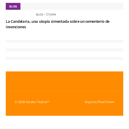
BLOG
BLOG
•
3494
La Candelaria, una utopía cimentada sobre un cementerio de
invenciones
© 2026 Kiosko Teatral™
Soporte
Pixel Polen