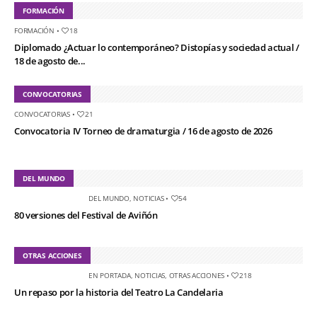
FORMACIÓN
FORMACIÓN
•
18
Diplomado ¿Actuar lo contemporáneo? Distopías y sociedad actual /
18 de agosto de...
CONVOCATORIAS
CONVOCATORIAS
•
21
Convocatoria IV Torneo de dramaturgia / 16 de agosto de 2026
DEL MUNDO
DEL MUNDO
,
NOTICIAS
•
54
80 versiones del Festival de Aviñón
OTRAS ACCIONES
EN PORTADA
,
NOTICIAS
,
OTRAS ACCIONES
•
218
Un repaso por la historia del Teatro La Candelaria