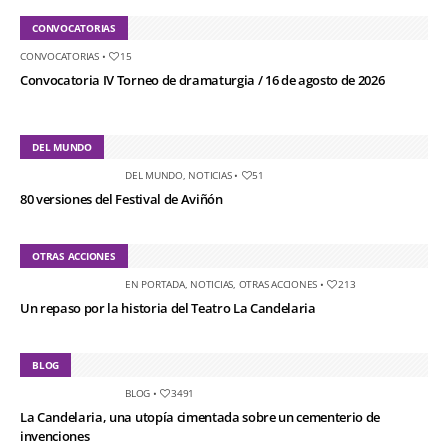
CONVOCATORIAS
CONVOCATORIAS
•
15
Convocatoria IV Torneo de dramaturgia / 16 de agosto de 2026
DEL MUNDO
DEL MUNDO
,
NOTICIAS
•
51
80 versiones del Festival de Aviñón
OTRAS ACCIONES
EN PORTADA
,
NOTICIAS
,
OTRAS ACCIONES
•
213
Un repaso por la historia del Teatro La Candelaria
BLOG
BLOG
•
3491
La Candelaria, una utopía cimentada sobre un cementerio de
invenciones