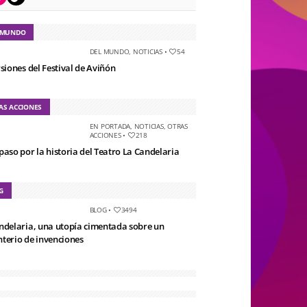
 MUNDO
DEL MUNDO
,
NOTICIAS
•
54
rsiones del Festival de Aviñón
AS ACCIONES
EN PORTADA
,
NOTICIAS
,
OTRAS
ACCIONES
•
218
paso por la historia del Teatro La Candelaria
G
BLOG
•
3494
ndelaria, una utopía cimentada sobre un
terio de invenciones