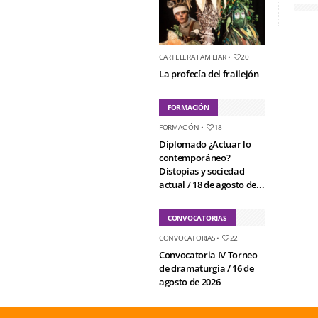
CARTELERA FAMILIAR
•
20
La profecía del frailejón
FORMACIÓN
FORMACIÓN
•
18
Diplomado ¿Actuar lo
contemporáneo?
Distopías y sociedad
actual / 18 de agosto de...
CONVOCATORIAS
CONVOCATORIAS
•
22
Convocatoria IV Torneo
de dramaturgia / 16 de
agosto de 2026