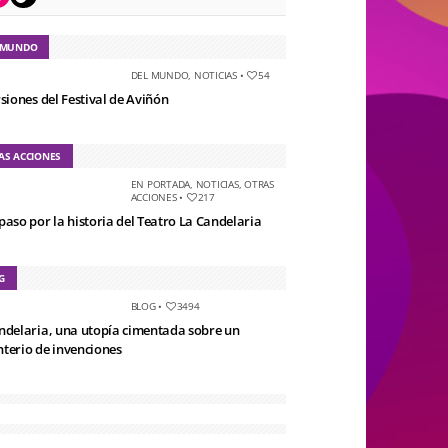
 MUNDO
DEL MUNDO
,
NOTICIAS
•
54
rsiones del Festival de Aviñón
AS ACCIONES
EN PORTADA
,
NOTICIAS
,
OTRAS
ACCIONES
•
217
paso por la historia del Teatro La Candelaria
G
BLOG
•
3494
ndelaria, una utopía cimentada sobre un
terio de invenciones