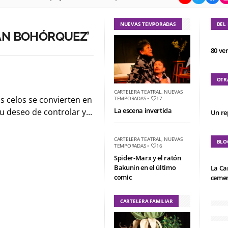
NUEVAS TEMPORADAS
DEL
ÁN BOHÓRQUEZ’
80 ve
OTR
CARTELERA TEATRAL
,
NUEVAS
os celos se convierten en
TEMPORADAS
•
17
La escena invertida
u deseo de controlar y...
Un re
CARTELERA TEATRAL
,
NUEVAS
BLO
TEMPORADAS
•
16
Spider-Marx y el ratón
Bakunin en el último
La Ca
comic
cemen
CARTELERA FAMILIAR