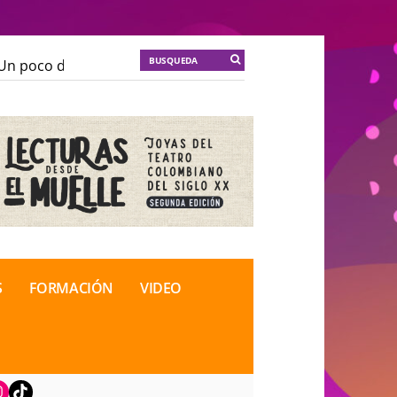
n poco de locura para la cordura
KT :: |
Soma Mnemos
n poco de locura para la cordura
KT :: |
Soma Mnemos
ional de Teatro Rosa
ional de Teatro Rosa
S
FORMACIÓN
VIDEO
book
nstagram
TikTok