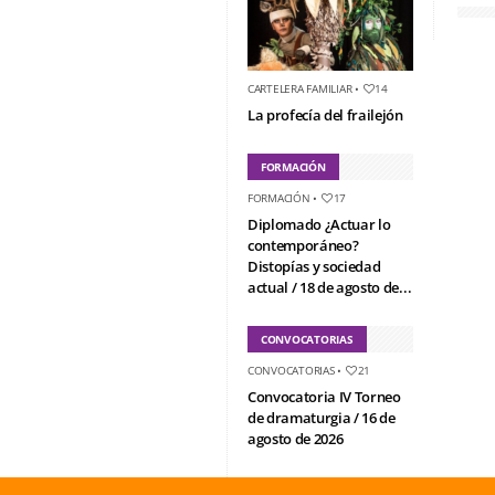
CARTELERA FAMILIAR
•
14
La profecía del frailejón
FORMACIÓN
FORMACIÓN
•
17
Diplomado ¿Actuar lo
contemporáneo?
Distopías y sociedad
actual / 18 de agosto de...
CONVOCATORIAS
CONVOCATORIAS
•
21
Convocatoria IV Torneo
de dramaturgia / 16 de
agosto de 2026