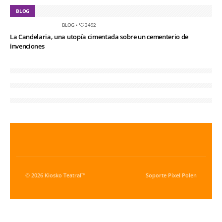
BLOG
BLOG
•
3492
La Candelaria, una utopía cimentada sobre un cementerio de
invenciones
© 2026 Kiosko Teatral™
Soporte
Pixel Polen