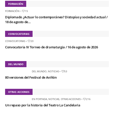
FORMACIÓN
FORMACIÓN
•
15
Diplomado ¿Actuar lo contemporáneo? Distopías y sociedad actual /
18 de agosto de...
CONVOCATORIAS
CONVOCATORIAS
•
20
Convocatoria IV Torneo de dramaturgia / 16 de agosto de 2026
DEL MUNDO
DEL MUNDO
,
NOTICIAS
•
53
80 versiones del Festival de Aviñón
OTRAS ACCIONES
EN PORTADA
,
NOTICIAS
,
OTRAS ACCIONES
•
216
Un repaso por la historia del Teatro La Candelaria