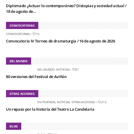
Diplomado ¿Actuar lo contemporáneo? Distopías y sociedad actual /
18 de agosto de...
CONVOCATORIAS
CONVOCATORIAS
•
15
Convocatoria IV Torneo de dramaturgia / 16 de agosto de 2026
DEL MUNDO
DEL MUNDO
,
NOTICIAS
•
51
80 versiones del Festival de Aviñón
OTRAS ACCIONES
EN PORTADA
,
NOTICIAS
,
OTRAS ACCIONES
•
213
Un repaso por la historia del Teatro La Candelaria
BLOG