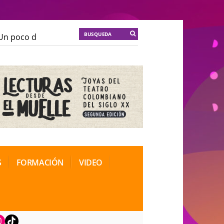
n poco de locura para la cordura
KT :: |
Soma Mnemos
n poco de locura para la cordura
KT :: |
Soma Mnemos
ional de Teatro Rosa
ional de Teatro Rosa
S
FORMACIÓN
VIDEO
book
nstagram
TikTok