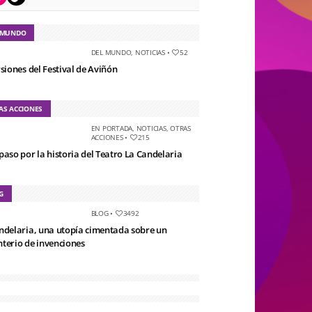
 MUNDO
DEL MUNDO
,
NOTICIAS
•
52
rsiones del Festival de Aviñón
AS ACCIONES
EN PORTADA
,
NOTICIAS
,
OTRAS
ACCIONES
•
215
paso por la historia del Teatro La Candelaria
G
BLOG
•
3492
ndelaria, una utopía cimentada sobre un
terio de invenciones