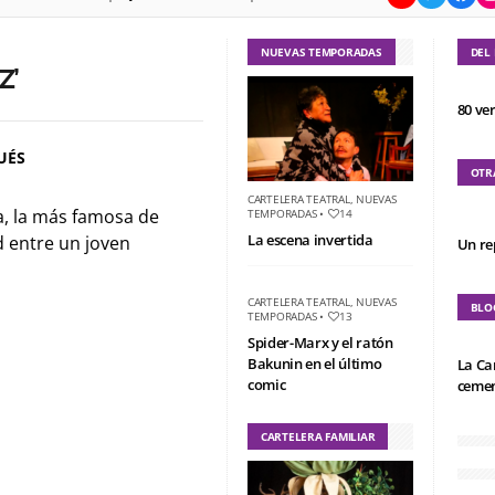
NUEVAS TEMPORADAS
DEL
Z’
80 ve
UÉS
OTR
CARTELERA TEATRAL
,
NUEVAS
a, la más famosa de
TEMPORADAS
•
14
La escena invertida
d entre un joven
Un re
CARTELERA TEATRAL
,
NUEVAS
BLO
TEMPORADAS
•
13
Spider-Marx y el ratón
Bakunin en el último
La Ca
comic
cemen
CARTELERA FAMILIAR