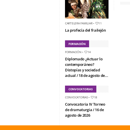
CARTELERA FAMILIAR
•
11
La profecía del frailejón
FORMACIÓN
FORMACIÓN
•
14
Diplomado ¿Actuar lo
contemporáneo?
Distopías y sociedad
actual / 18 de agosto de...
CONVOCATORIAS
CONVOCATORIAS
•
18
Convocatoria IV Torneo
de dramaturgia / 16 de
agosto de 2026